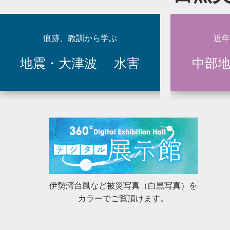
2025年10月9日
災とSeeing（40）濃尾地震（岐
2025年9月16日
災とSeeing（39）東海豪雨から2
痕跡、教訓から学ぶ
近年
地震・大津波
水害
中部
2025年6月3日
災とSeeing（38）平成22年7.
災とSeeing（37）浜名湖口周辺
2025年4月9日
た。
2025年4月4日
痕跡、教訓から学ぶ に14の記録（2
2025年2月5日
災とSeeing（36）三河地震から8
2024年12月9日
災とSeeing（35）昭和東南海地
伊勢湾台風など被災写真（白黒写真）を
カラーでご覧頂けます。
2024年10月8日
災とSeeing（34）平成16年台風