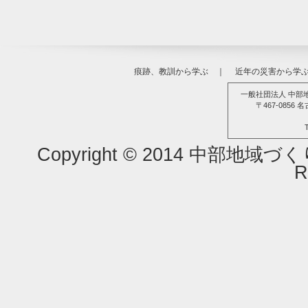
2024年8月6日
災とSeeing（33）濃尾地震（愛
災とSeeing（32）梨子沢（なし
2024年6月4日
ました。
痕跡、教訓から学ぶ
｜
近年の災害から学
2024年4月8日
災とSeeing（31）昭和東南海地
一般社団法人 中部
〒467-085
2024年2月7日
災とSeeing（30）南海トラフ巨
Copyright © 2014 中部地域
2024年1月10日
痕跡、教訓から学ぶ に9の記録（14
R
2023年12月4日
災とSeeing（29）阿寺（あてら
2023年10月3日
災とSeeing（28）明応地震（三重
2023年8月9日
災とSeeing（27）9.28豪雨災害を
2023年6月5日
災とSeeing（26）福井地震を掲載