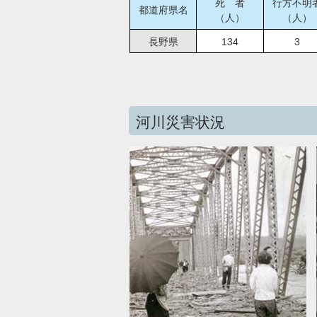
死 者
行方不明
都道府県名
（人）
（人）
長野県
134
3
河川災害状況