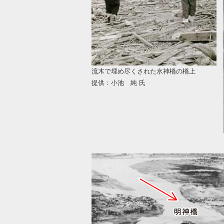
流木で埋め尽くされた水神橋の橋上
提供：小池 純 氏