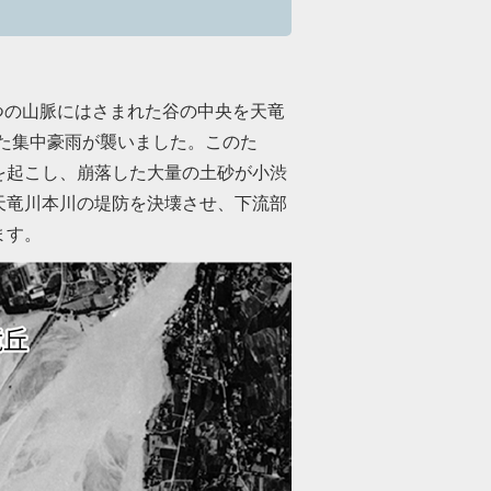
。
つの山脈にはさまれた谷の中央を天竜
した集中豪雨が襲いました。このた
を起こし、崩落した大量の土砂が小渋
天竜川本川の堤防を決壊させ、下流部
ます。