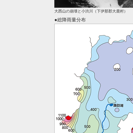
大西山の崩壊と小渋川（下伊那郡大鹿村）
●総降雨量分布