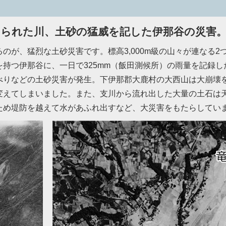
られた川、土砂の猛威を記した伊那谷の災害
が、猛烈な土砂災害です。標高3,000m級の山々が連なる2
持つ伊那谷に、一日で325mm（飯田測候所）の雨量を記録
べりなどの土砂災害が発生。下伊那郡大鹿村の大西山は大崩壊
変えてしまいました。また、支川から流れ出した大量の土石は
ため堤防を越えて水があふれ出すなど、大災害をもたらしてい