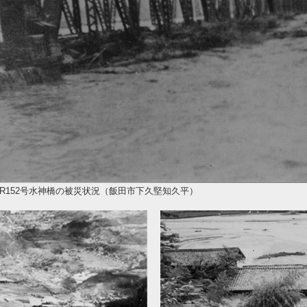
R152号水神橋の被災状況（飯田市下久堅知久平）