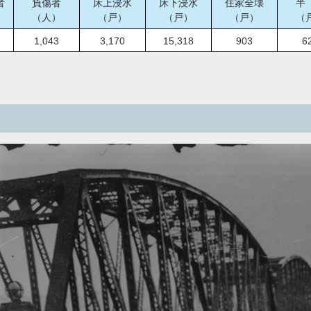
者
負傷者
床上浸水
床下浸水
住家全壊
半
（人）
（戸）
（戸）
（戸）
（
1,043
3,170
15,318
903
6