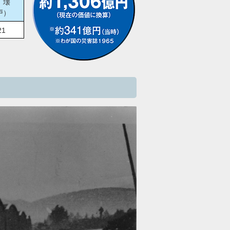
 壊
戸）
21