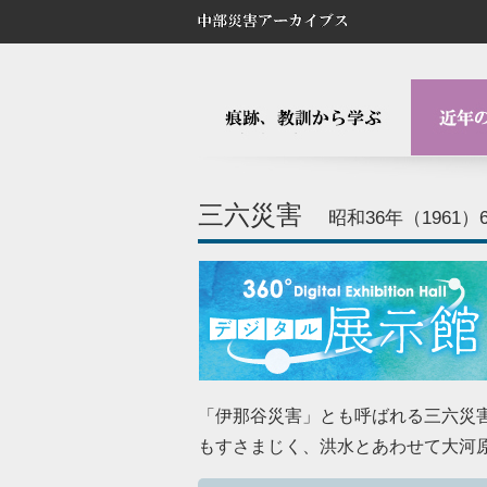
三六災害
昭和36年（1961）
「伊那谷災害」とも呼ばれる三六災
もすさまじく、洪水とあわせて大河