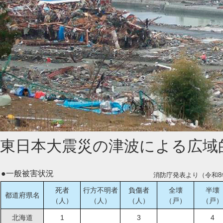
東日本大震災の津波による広域
●一般被害状況
消防庁発表より（令和8
死者
行方不明者
負傷者
全壊
半壊
都道府県名
（人）
（人）
（人）
（戸）
（戸）
北海道
1
3
4